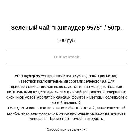
Зеленый чай "Ганпаудер 9575" / 50гр.
100
руб.
Out of stock
«Ганпаудер 9575» производится в Хубэе (провинция Китая),
известной исключительными сортами зеленого чая. Для
приготовления этого чая используются только молодые, богатые
питательными веществами листья высочайшего качества, собранные
с кончиков кустов. Аромат с нюансами фруктов и цветов. Послевкусие с
легкой кислинкой.
Обладает множеством полезных свойств. Этот чай, также известный
как «Зеленая жемчужина», является настоящим складом витаминов и
минералов. Кроме того, помогает похудеть.
Способ приготовления: