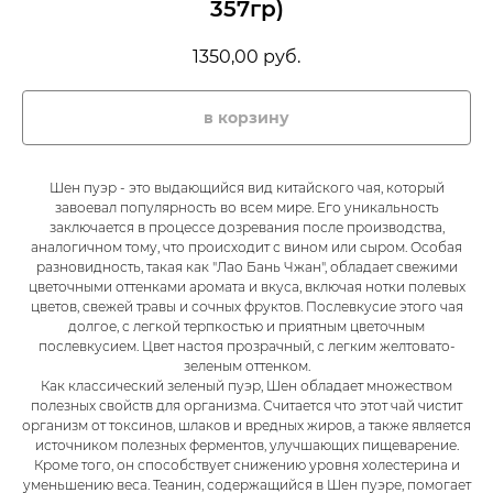
357гр)
1350,00
руб.
в корзину
Шен пуэр - это выдающийся вид китайского чая, который
завоевал популярность во всем мире. Его уникальность
заключается в процессе дозревания после производства,
аналогичном тому, что происходит с вином или сыром. Особая
разновидность, такая как "Лао Бань Чжан", обладает свежими
цветочными оттенками аромата и вкуса, включая нотки полевых
цветов, свежей травы и сочных фруктов. Послевкусие этого чая
долгое, с легкой терпкостью и приятным цветочным
послевкусием. Цвет настоя прозрачный, с легким желтовато-
зеленым оттенком.
Как классический зеленый пуэр, Шен обладает множеством
полезных свойств для организма. Считается что этот чай чистит
организм от токсинов, шлаков и вредных жиров, а также является
источником полезных ферментов, улучшающих пищеварение.
Кроме того, он способствует снижению уровня холестерина и
уменьшению веса. Теанин, содержащийся в Шен пуэре, помогает