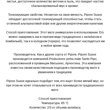
листья, достаточное количество веточек и пыль, что придает настою
сбалансированный вкус и аромат.
Тонизирующие свойства: Несмотря на свою мягкость, Pipore Suave
обладает достаточной тонизирующей способностью, чтобы стать
отличной альтернативой кофе или другим энергетическим напиткам.
Способ приготовления: Этот мате универсален в использовании. Его
можно заваривать как в горячем виде (традиционно с калабасом и
бомбильей), так и в холодном (терере), что позволяет насладиться им
в любое время года.
Производитель: Как и другие сорта от Pipore, Pipore Suave
производится компанией Productores yerba mate Santo Pipo,
расположенной в провинции Мисьонес, Аргентина. Эта компания
известна своим качественным подходом к производству мате и
уважением к традициям.
Pipore Suave идеально подойдет тем, кто ищет более мягкий вкус, но
при этом не хочет отказываться от всех преимуществ традиционного
мате.
Способ приготовления:
Температура: 85 °С
Количество: 2/3 от объема калабаса