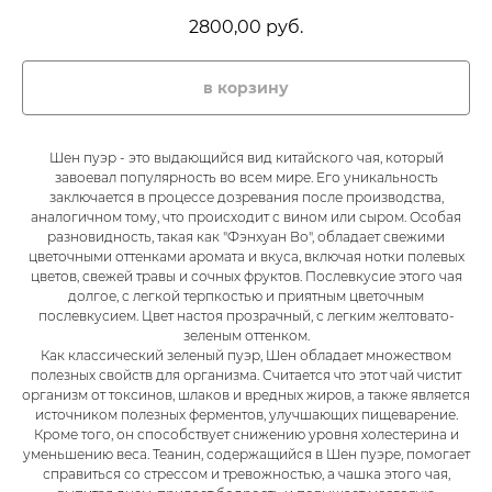
2800,00
руб.
в корзину
Шен пуэр - это выдающийся вид китайского чая, который
завоевал популярность во всем мире. Его уникальность
заключается в процессе дозревания после производства,
аналогичном тому, что происходит с вином или сыром. Особая
разновидность, такая как "Фэнхуан Во", обладает свежими
цветочными оттенками аромата и вкуса, включая нотки полевых
цветов, свежей травы и сочных фруктов. Послевкусие этого чая
долгое, с легкой терпкостью и приятным цветочным
послевкусием. Цвет настоя прозрачный, с легким желтовато-
зеленым оттенком.
Как классический зеленый пуэр, Шен обладает множеством
полезных свойств для организма. Считается что этот чай чистит
организм от токсинов, шлаков и вредных жиров, а также является
источником полезных ферментов, улучшающих пищеварение.
Кроме того, он способствует снижению уровня холестерина и
уменьшению веса. Теанин, содержащийся в Шен пуэре, помогает
справиться со стрессом и тревожностью, а чашка этого чая,