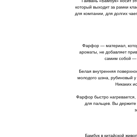
Гайвань «Бамбук» носит эт
который выходит за рамки кл
для компании, для долгих чаеп
Фарфор — материал, котор
ароматы, не добавляет привк
самим собой — 
Белая внутренняя поверхнос
молодого шэна, рубиновый у 
Никаких и
Фарфор быстро нагревается,
для пальцев. Вы держите 
з
Бамбук в китайской живо