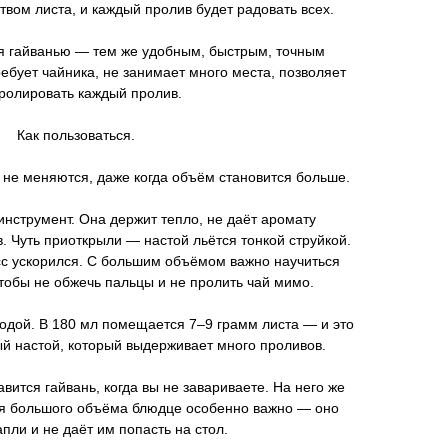
твом листа, и каждый пролив будет радовать всех.
ся гайванью — тем же удобным, быстрым, точным
ебует чайника, не занимает много места, позволяет
ролировать каждый пролив.
Как пользоваться.
не меняются, даже когда объём становится больше.
нструмент. Она держит тепло, не даёт аромату
в. Чуть приоткрыли — настой льётся тонкой струйкой.
с ускорился. С большим объёмом важно научиться
чтобы не обжечь пальцы и не пролить чай мимо.
водой. В 180 мл помещается 7–9 грамм листа — и это
й настой, который выдерживает много проливов.
вится гайвань, когда вы не завариваете. На него же
ля большого объёма блюдце особенно важно — оно
пли и не даёт им попасть на стол.