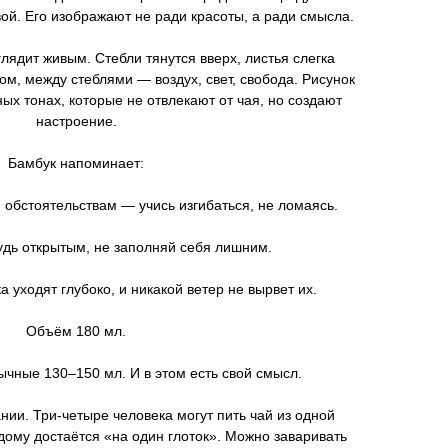
ой. Его изображают не ради красоты, а ради смысла.
лядит живым. Стебли тянутся вверх, листья слегка
м, между стеблями — воздух, свет, свобода. Рисунок
ых тонах, которые не отвлекают от чая, но создают
настроение.
Бамбук напоминает:
 обстоятельствам — учись изгибаться, не ломаясь.
Будь открытым, не заполняй себя лишним.
а уходят глубоко, и никакой ветер не вырвет их.
Объём 180 мл.
ычные 130–150 мл. И в этом есть свой смысл.
ии. Три-четыре человека могут пить чай из одной
ждому достаётся «на один глоток». Можно заваривать