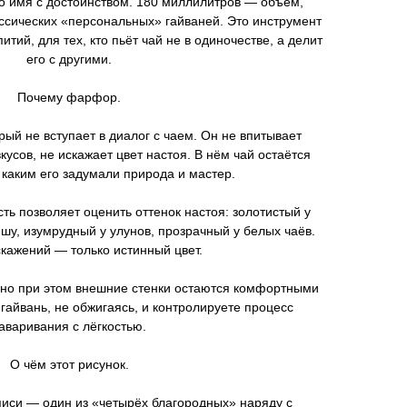
о имя с достоинством. 180 миллилитров — объём,
ассических «персональных» гайваней. Это инструмент
итий, для тех, кто пьёт чай не в одиночестве, а делит
его с другими.
Почему фарфор.
ый не вступает в диалог с чаем. Он не впитывает
усов, не искажает цвет настоя. В нём чай остаётся
каким его задумали природа и мастер.
ть позволяет оценить оттенок настоя: золотистый у
шу, изумрудный у улунов, прозрачный у белых чаёв.
скажений — только истинный цвет.
 но при этом внешние стенки остаются комфортными
гайвань, не обжигаясь, и контролируете процесс
аваривания с лёгкостью.
О чём этот рисунок.
писи — один из «четырёх благородных» наряду с