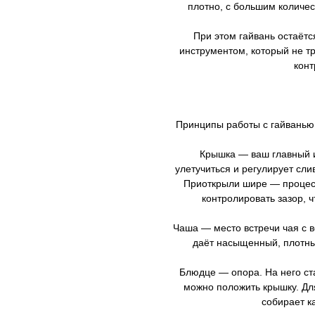
плотно, с большим количес
При этом гайвань остаёт
инструментом, который не тр
конт
Принципы работы с гайванью 
Крышка — ваш главный и
улетучиться и регулирует сли
Приоткрыли шире — процес
контролировать зазор, 
Чаша — место встречи чая с 
даёт насыщенный, плотны
Блюдце — опора. На него ста
можно положить крышку. Д
собирает ка