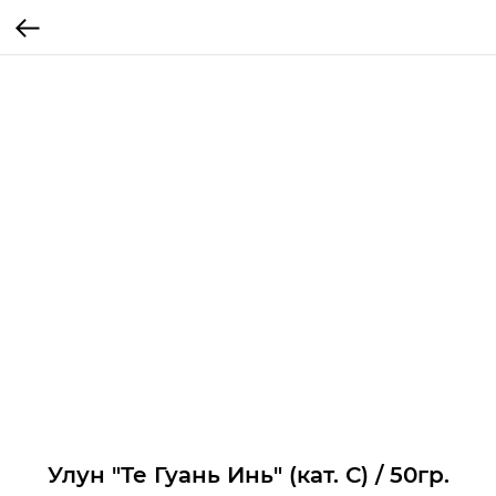
Улун "Те Гуань Инь" (кат. С) / 50гр.