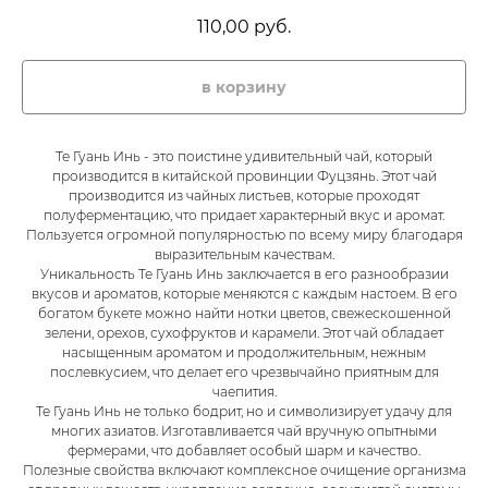
110,00
руб.
в корзину
Те Гуань Инь - это поистине удивительный чай, который
производится в китайской провинции Фуцзянь. Этот чай
производится из чайных листьев, которые проходят
полуферментацию, что придает характерный вкус и аромат.
Пользуется огромной популярностью по всему миру благодаря
выразительным качествам.
Уникальность Те Гуань Инь заключается в его разнообразии
вкусов и ароматов, которые меняются с каждым настоем. В его
богатом букете можно найти нотки цветов, свежескошенной
зелени, орехов, сухофруктов и карамели. Этот чай обладает
насыщенным ароматом и продолжительным, нежным
послевкусием, что делает его чрезвычайно приятным для
чаепития.
Те Гуань Инь не только бодрит, но и символизирует удачу для
многих азиатов. Изготавливается чай вручную опытными
фермерами, что добавляет особый шарм и качество.
Полезные свойства включают комплексное очищение организма