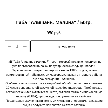
Габа "Алишань. Малина" / 50гр.
950
руб.
в корзину
Чай "Габа Алишань с малиной" - сорт, который недавно появился, но
уже пользовался широкой популярностью среди ценителей.
Первоначально открыт японцами в конце 1980-х годов, затем
заимствованный тайваньскими мастерами, назван от горного района
его происхождения - Алишань.
Особенность заключается в анаэробной обработке листьев в течение
10 часов в специальной вакуумной таре, без кислорода. Такой подход
сохраняет обилие активных веществ, включая гамма-аминомасляную
кислоту (GABA), придающую чаю уникальные свойства.
Представлен скрученными темными листьями с черенками, а заварив
его, вы получите чай светло-желтого оттенка.